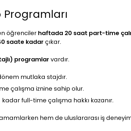
p Programları
en öğrenciler
haftada 20 saat part-time ça
40 saate kadar
çıkar.
ajlı) programlar
vardır.
dönem mutlaka stajdır.
l-time çalışma iznine sahip olur.
la kadar full-time çalışma hakkı kazanır.
tamamlarken hem de uluslararası iş deneyimi