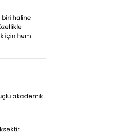
biri haline
zellikle
ak için hem
 güçlü akademik
sektir.