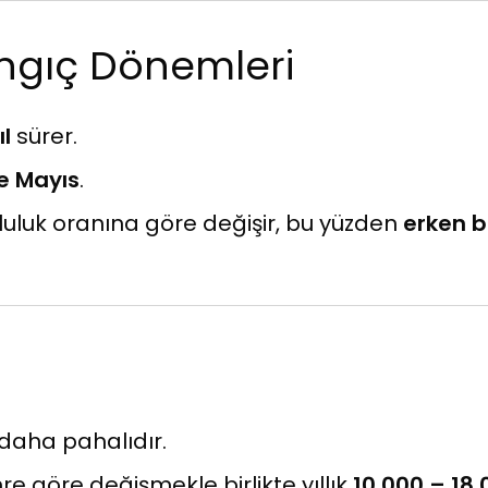
angıç Dönemleri
ıl
sürer.
ve Mayıs
.
luluk oranına göre değişir, bu yüzden
erken 
e daha pahalıdır.
 göre değişmekle birlikte yıllık
10.000 – 18