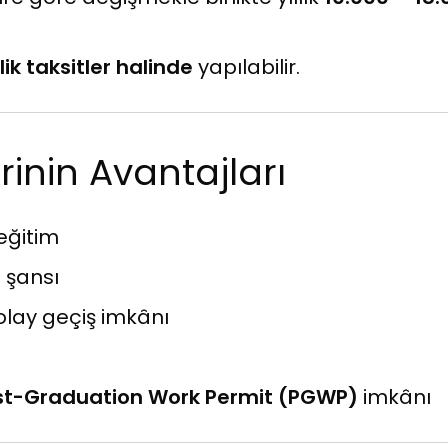
k taksitler halinde
yapılabilir.
inin Avantajları
eğitim
 şansı
lay geçiş imkânı
st-Graduation Work Permit (PGWP)
imkânı