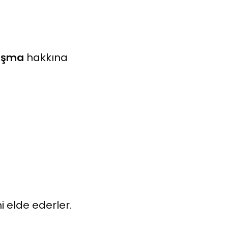
lışma
hakkına
 elde ederler.