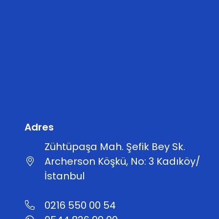
Adres
Zühtüpaşa Mah. Şefik Bey Sk.
Archerson Köşkü, No: 3 Kadıköy/
İstanbul
0216 550 00 54