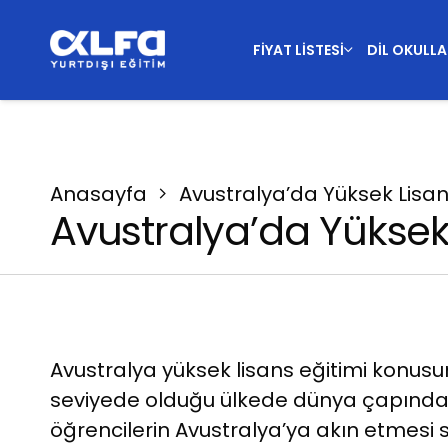
FIYAT LISTESI
DIL OKULLA
Anasayfa
Avustralya’da Yüksek Lisa
International Graduate
Avustralya’da Yüksek
Institute
Avustralya yüksek lisans eğitimi konusu
seviyede olduğu ülkede dünya çapında 
öğrencilerin Avustralya’ya akın etmesi 