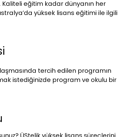
 Kaliteli eğitim kadar dünyanın her
ralya’da yüksek lisans eğitimi ile ilgili
i
klılaşmasında tercih edilen programın
lmak istediğinizde program ve okulu bir
u
nuz? ÜStelik yüksek lisans süreçlerini