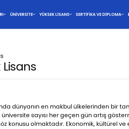
RI
ÜNIVERSITE
YÜKSEK LISANS
SERTIFIKA VE DIPLOMA
ns
 Lisans
nda dünyanın en makbul ülkelerinden bir tane
üniversite sayısı her geçen gün artış göste
söz konusu olmaktadır. Ekonomik, kültürel ve