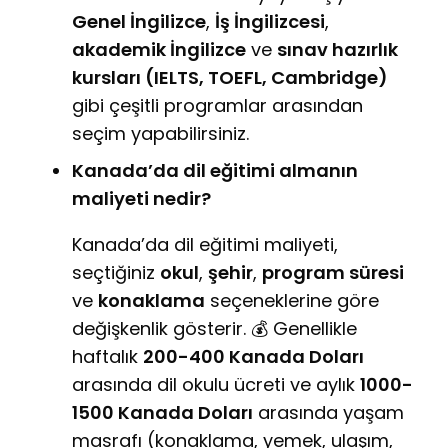
Genel İngilizce
,
İş İngilizcesi
,
akademik İngilizce
ve
sınav hazırlık
kursları (IELTS, TOEFL, Cambridge)
gibi çeşitli programlar arasından
seçim yapabilirsiniz.
Kanada’da dil eğitimi almanın
maliyeti nedir?
Kanada’da dil eğitimi maliyeti,
seçtiğiniz
okul
,
şehir
,
program süresi
ve
konaklama
seçeneklerine göre
değişkenlik gösterir. 💰 Genellikle
haftalık
200-400 Kanada Doları
arasında dil okulu ücreti ve aylık
1000-
1500 Kanada Doları
arasında yaşam
masrafı (konaklama, yemek, ulaşım,