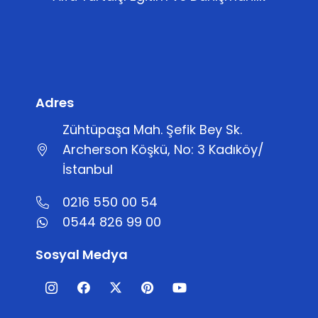
Adres
Zühtüpaşa Mah. Şefik Bey Sk.
Archerson Köşkü, No: 3 Kadıköy/
İstanbul
0216 550 00 54
0544 826 99 00
Sosyal Medya