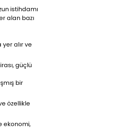
zun istihdamı
er alan bazı
yer alır ve
irası, güçlü
şmış bir
ve özellikle
le ekonomi,