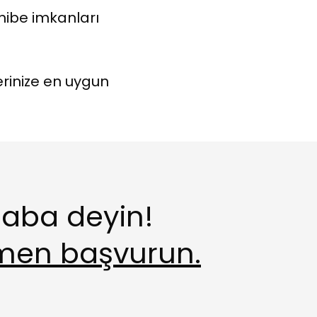
hibe imkanları
lerinize en uygun
aba deyin!
en başvurun.