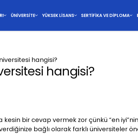
RI
ÜNIVERSITE
YÜKSEK LISANS
SERTIFIKA VE DIPLOMA
üniversitesi hangisi?
iversitesi hangisi?
da kesin bir cevap vermek zor çünkü “en iyi”ni
erdiğinize bağlı olarak farklı üniversiteler öne