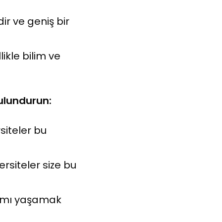
dir ve geniş bir
likle bilim ve
bulundurun:
siteler bu
siteler size bu
a mı yaşamak