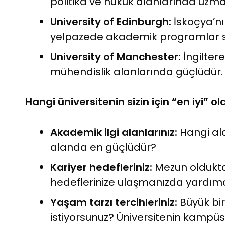
politika ve hukuk alanlarında uzman
University of Edinburgh:
İskoçya’nın
yelpazede akademik programlar s
University of Manchester:
İngiltere
mühendislik alanlarında güçlüdür.
Hangi üniversitenin sizin için “en iyi”
Akademik ilgi alanlarınız:
Hangi ala
alanda en güçlüdür?
Kariyer hedefleriniz:
Mezun oldukta
hedeflerinize ulaşmanızda yardımcı
Yaşam tarzı tercihleriniz:
Büyük bi
istiyorsunuz? Üniversitenin kampüs