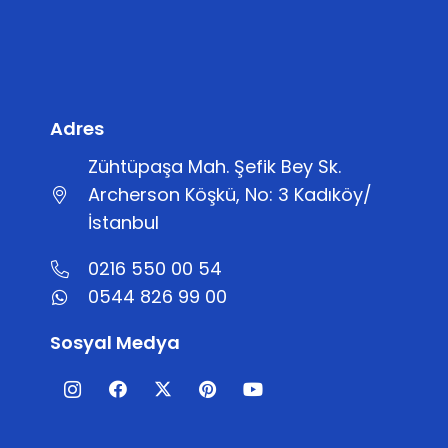
Adres
Zühtüpaşa Mah. Şefik Bey Sk.
Archerson Köşkü, No: 3 Kadıköy/
İstanbul
0216 550 00 54
0544 826 99 00
Sosyal Medya