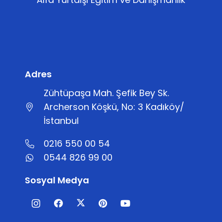
Adres
Zühtüpaşa Mah. Şefik Bey Sk.
Archerson Köşkü, No: 3 Kadıköy/
İstanbul
0216 550 00 54
0544 826 99 00
Sosyal Medya